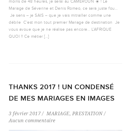
moins de 48 heures, je serai au CAMEROUN ☀️ ! Le
Mariage de Séverine et Denis Romeo, ce sera juste fou…
Je sens – je SAIS – que je vais mitrailler comme une
débile C’est mon tout premier Mariage de destination Je
vous avoue que je ne réalise pas encore… L’AFRIQUE
QUOI !! Ce métier […]
THANKS 2017 ! UN CONDENSÉ
DE MES MARIAGES EN IMAGES
3 février 2017
MARIAGE
,
PRESTATION
Aucun commentaire