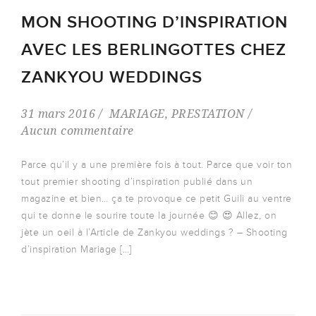
MON SHOOTING D’INSPIRATION
AVEC LES BERLINGOTTES CHEZ
ZANKYOU WEDDINGS
31 mars 2016
MARIAGE
,
PRESTATION
Aucun commentaire
Parce qu’il y a une première fois à tout. Parce que voir ton
tout premier shooting d’inspiration publié dans un
magazine et bien… ça te provoque ce petit Guili au ventre
qui te donne le sourire toute la journée 😊 😍 Allez, on
jète un oeil à l’Article de Zankyou weddings ? – Shooting
d’inspiration Mariage […]