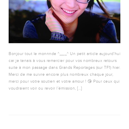
Bonjour tout le monnnde ^___^ Un petit article aujourd’hui
car je tenais à vous remercier pour vos nombreux retours
suite à mon passage dans Grands Reportages (sur TF1) hier.
Merci de me suivre encore plus nombreux chaque jour,
merci pour votre soutien et votre amour ! 😘 Pour ceux qui
voudraient voir ou revoir l’émission, […]