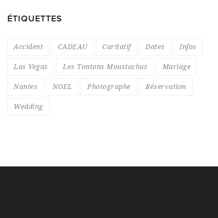
ÉTIQUETTES
Accident
CADEAU
Caritatif
Dates
Infos
Las Vegas
Les Tontons Moustachus
Mariage
Nantes
NOEL
Photographe
Réservation
Wedding