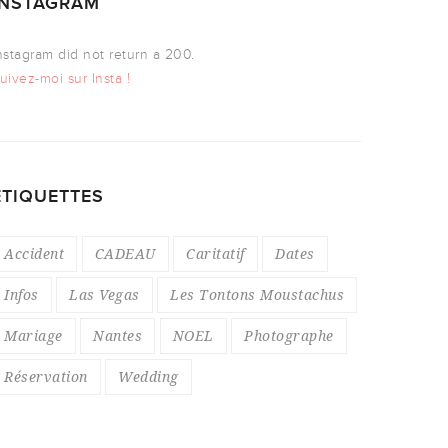
INSTAGRAM
nstagram did not return a 200.
uivez-moi sur Insta !
ÉTIQUETTES
Accident
CADEAU
Caritatif
Dates
Infos
Las Vegas
Les Tontons Moustachus
Mariage
Nantes
NOEL
Photographe
Réservation
Wedding