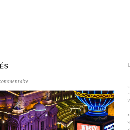
TÉS
L
commentaire
c
F
V
m
a
q
u