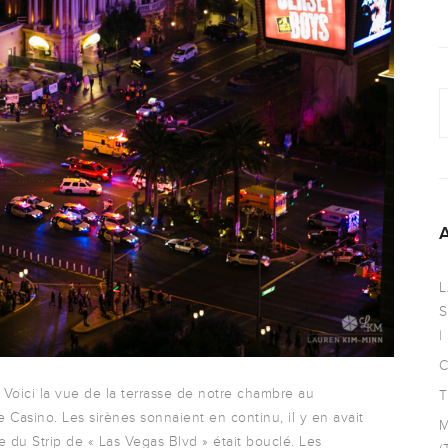
L
S
|
C
. Voici la vue de la terrasse de notre chambre au
T
Casino. Les sirènes sonnaient en continu, il y en avait
M
du Strip de « Las Vegas Blvd » était bouclé. Les