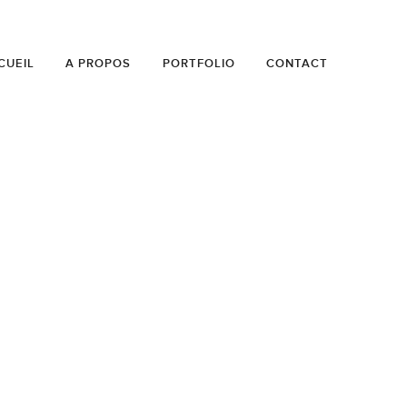
CUEIL
A PROPOS
PORTFOLIO
CONTACT
ND, 2015