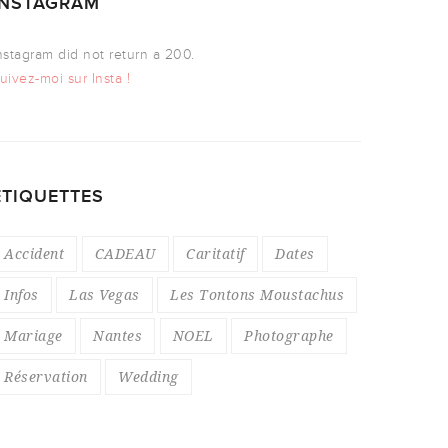
INSTAGRAM
nstagram did not return a 200.
uivez-moi sur Insta !
ÉTIQUETTES
Accident
CADEAU
Caritatif
Dates
Infos
Las Vegas
Les Tontons Moustachus
Mariage
Nantes
NOEL
Photographe
Réservation
Wedding