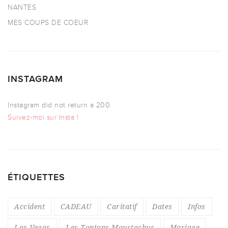
NANTES
MES COUPS DE COEUR
INSTAGRAM
Instagram did not return a 200.
Suivez-moi sur Insta !
ÉTIQUETTES
Accident
CADEAU
Caritatif
Dates
Infos
Las Vegas
Les Tontons Moustachus
Mariage