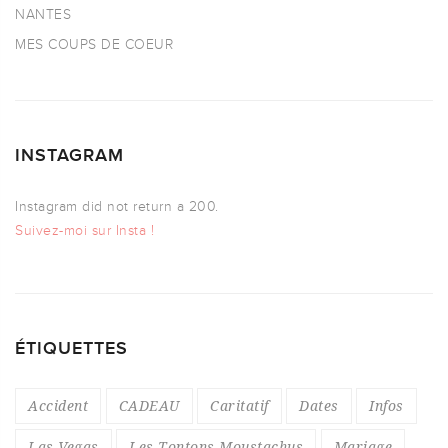
NANTES
MES COUPS DE COEUR
INSTAGRAM
Instagram did not return a 200.
Suivez-moi sur Insta !
ÉTIQUETTES
Accident
CADEAU
Caritatif
Dates
Infos
Las Vegas
Les Tontons Moustachus
Mariage