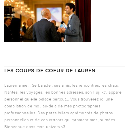
LES COUPS DE COEUR DE LAUREN
Lauren aime... Se balader, ses amis, les rencontres, les chats,
Nantes, les voyages, les bonnes adresses, son Fuji xt1, appareil
personnel qu'elle balade partout... Vous trouverez ici une
compilation de moi, au-delà de mes photographies
professionnelles. Des petits billets agrémentés de photos
personnelles et de ces instants qui rythment mes journées.
Bienvenue dans mon univers <3