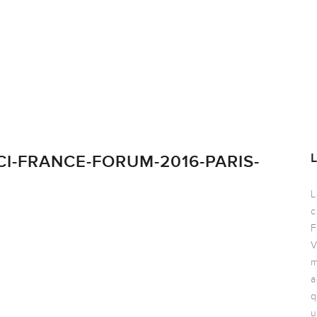
I-FRANCE-FORUM-2016-PARIS-
L
c
F
V
m
a
q
u