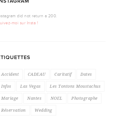
INSTAGRAM
nstagram did not return a 200.
uivez-moi sur Insta !
ÉTIQUETTES
Accident
CADEAU
Caritatif
Dates
Infos
Las Vegas
Les Tontons Moustachus
Mariage
Nantes
NOEL
Photographe
Réservation
Wedding