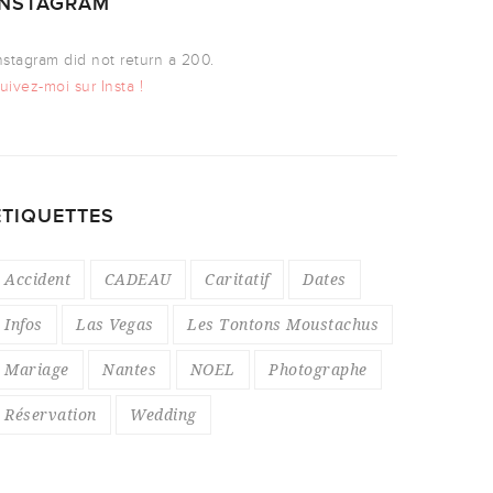
INSTAGRAM
nstagram did not return a 200.
uivez-moi sur Insta !
ÉTIQUETTES
Accident
CADEAU
Caritatif
Dates
Infos
Las Vegas
Les Tontons Moustachus
Mariage
Nantes
NOEL
Photographe
Réservation
Wedding