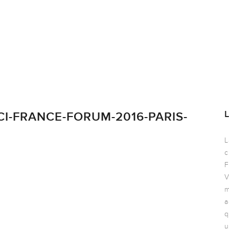
I-FRANCE-FORUM-2016-PARIS-
L
c
F
V
m
a
q
u