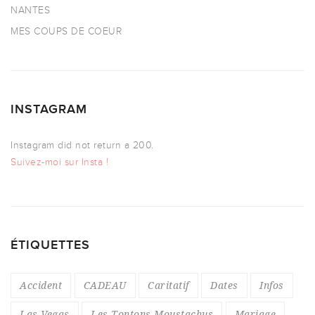
NANTES
MES COUPS DE COEUR
INSTAGRAM
Instagram did not return a 200.
Suivez-moi sur Insta !
ÉTIQUETTES
Accident
CADEAU
Caritatif
Dates
Infos
Las Vegas
Les Tontons Moustachus
Mariage