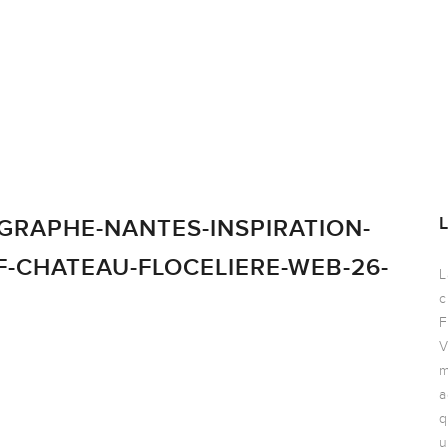
GRAPHE-NANTES-INSPIRATION-
-CHATEAU-FLOCELIERE-WEB-26-
L
c
F
V
m
a
q
u