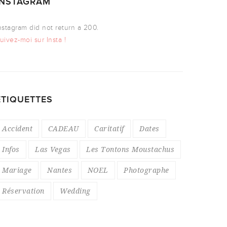
INSTAGRAM
nstagram did not return a 200.
uivez-moi sur Insta !
ÉTIQUETTES
Accident
CADEAU
Caritatif
Dates
Infos
Las Vegas
Les Tontons Moustachus
Mariage
Nantes
NOEL
Photographe
Réservation
Wedding