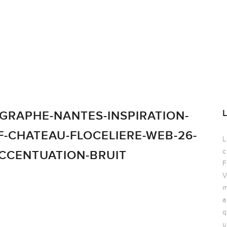
GRAPHE-NANTES-INSPIRATION-
-CHATEAU-FLOCELIERE-WEB-26-
L
c
ACCENTUATION-BRUIT
F
V
m
a
q
u