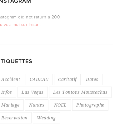
INSTAGRAM
nstagram did not return a 200.
uivez-moi sur Insta !
ÉTIQUETTES
Accident
CADEAU
Caritatif
Dates
Infos
Las Vegas
Les Tontons Moustachus
Mariage
Nantes
NOEL
Photographe
Réservation
Wedding