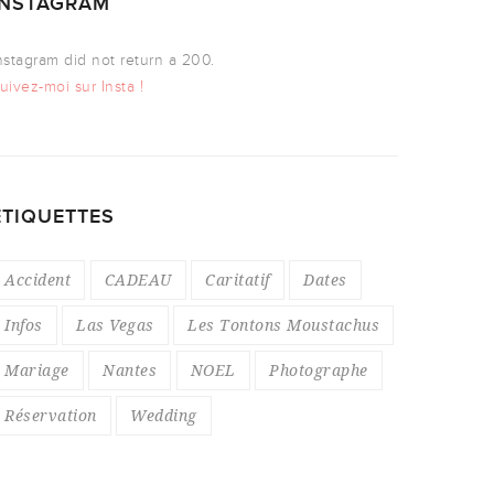
INSTAGRAM
nstagram did not return a 200.
uivez-moi sur Insta !
ÉTIQUETTES
Accident
CADEAU
Caritatif
Dates
Infos
Las Vegas
Les Tontons Moustachus
Mariage
Nantes
NOEL
Photographe
Réservation
Wedding