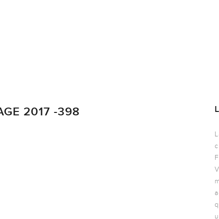
GE 2017 -398
L
c
F
V
m
a
q
u