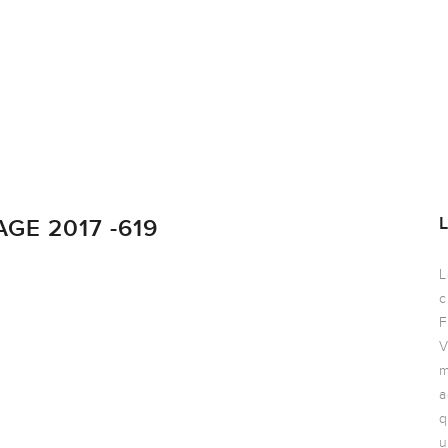
E 2017 -619
L
c
F
V
m
a
q
u