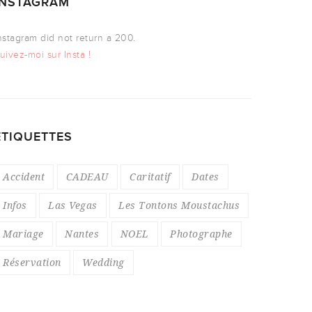
INSTAGRAM
nstagram did not return a 200.
uivez-moi sur Insta !
ÉTIQUETTES
Accident
CADEAU
Caritatif
Dates
Infos
Las Vegas
Les Tontons Moustachus
Mariage
Nantes
NOEL
Photographe
Réservation
Wedding