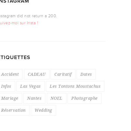
INSTAGRAM
nstagram did not return a 200.
uivez-moi sur Insta !
ÉTIQUETTES
Accident
CADEAU
Caritatif
Dates
Infos
Las Vegas
Les Tontons Moustachus
Mariage
Nantes
NOEL
Photographe
Réservation
Wedding