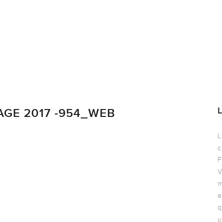
GE 2017 -954_WEB
L
c
F
V
m
a
q
u