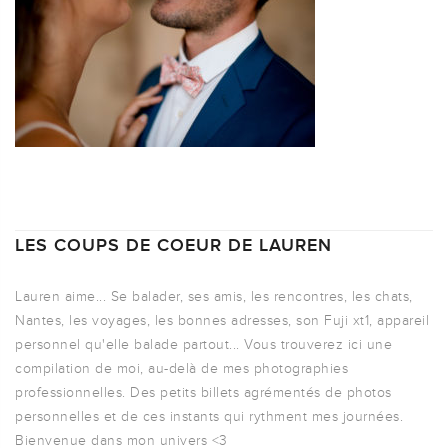
LES COUPS DE COEUR DE LAUREN
Lauren aime... Se balader, ses amis, les rencontres, les chats,
Nantes, les voyages, les bonnes adresses, son Fuji xt1, appareil
personnel qu'elle balade partout... Vous trouverez ici une
compilation de moi, au-delà de mes photographies
professionnelles. Des petits billets agrémentés de photos
personnelles et de ces instants qui rythment mes journées.
Bienvenue dans mon univers <3