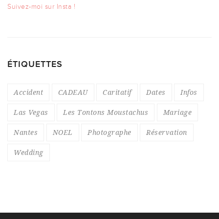
Suivez-moi sur Insta !
ÉTIQUETTES
Accident
CADEAU
Caritatif
Dates
Infos
Las Vegas
Les Tontons Moustachus
Mariage
Nantes
NOEL
Photographe
Réservation
Wedding