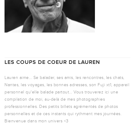
LES COUPS DE COEUR DE LAUREN
Lauren aime... Se balader, ses amis, les rencontres, les chats,
Nantes, les voyages, les bonnes adresses, son Fuji xt1, appareil
personnel qu'elle balade partout... Vous trouverez ici une
compilation de moi, au-delà de mes photographies
professionnelles. Des petits billets agrémentés de photos
personnelles et de ces instants qui rythment mes journées.
Bienvenue dans mon univers <3