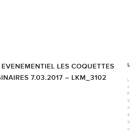
 EVENEMENTIEL LES COQUETTES
NAIRES 7.03.2017 – LKM_3102
L
c
F
V
m
a
q
u