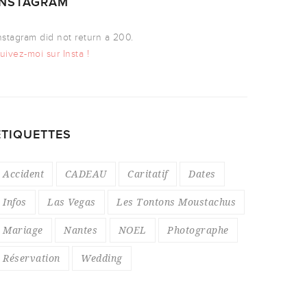
INSTAGRAM
nstagram did not return a 200.
uivez-moi sur Insta !
ÉTIQUETTES
Accident
CADEAU
Caritatif
Dates
Infos
Las Vegas
Les Tontons Moustachus
Mariage
Nantes
NOEL
Photographe
Réservation
Wedding