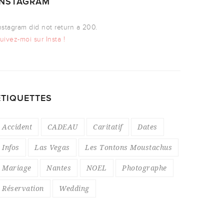
INSTAGRAM
nstagram did not return a 200.
uivez-moi sur Insta !
ÉTIQUETTES
Accident
CADEAU
Caritatif
Dates
Infos
Las Vegas
Les Tontons Moustachus
Mariage
Nantes
NOEL
Photographe
Réservation
Wedding