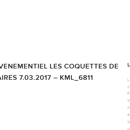
VENEMENTIEL LES COQUETTES DE
RES 7.03.2017 – KML_6811
L
c
F
V
m
a
q
u