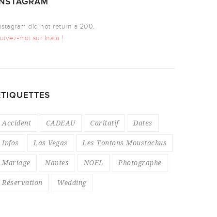
INSTAGRAM
nstagram did not return a 200.
uivez-moi sur Insta !
ÉTIQUETTES
Accident
CADEAU
Caritatif
Dates
Infos
Las Vegas
Les Tontons Moustachus
Mariage
Nantes
NOEL
Photographe
Réservation
Wedding