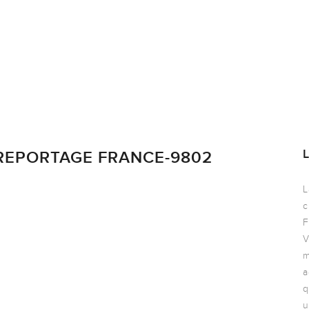
 REPORTAGE FRANCE-9802
L
c
F
V
m
a
q
u