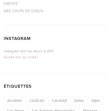
NANTES
MES COUPS DE COEUR
INSTAGRAM
Instagram did not return a 200.
Suivez-moi sur Insta !
ÉTIQUETTES
Accident
CADEAU
Caritatif
Dates
Infos
Las Vegas
Les Tontons Moustachus
Mariage