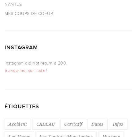
NANTES
MES COUPS DE COEUR
INSTAGRAM
Instagram did not return a 200.
Suivez-moi sur Insta !
ÉTIQUETTES
Accident
CADEAU
Caritatif
Dates
Infos
Las Vegas
Les Tontons Moustachus
Mariage