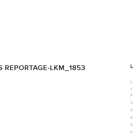
S REPORTAGE-LKM_1853
L
c
F
V
m
a
q
u