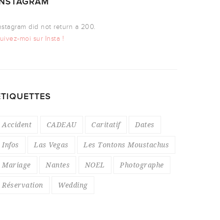
INSTAGRAM
nstagram did not return a 200.
uivez-moi sur Insta !
ÉTIQUETTES
Accident
CADEAU
Caritatif
Dates
Infos
Las Vegas
Les Tontons Moustachus
Mariage
Nantes
NOEL
Photographe
Réservation
Wedding