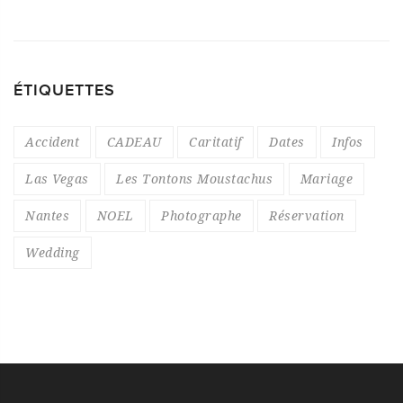
ÉTIQUETTES
Accident
CADEAU
Caritatif
Dates
Infos
Las Vegas
Les Tontons Moustachus
Mariage
Nantes
NOEL
Photographe
Réservation
Wedding