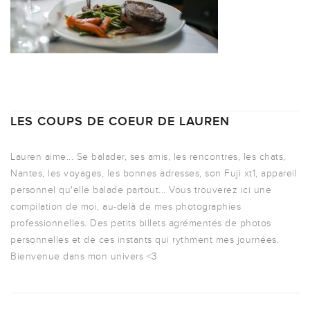
LES COUPS DE COEUR DE LAUREN
Lauren aime... Se balader, ses amis, les rencontres, les chats,
Nantes, les voyages, les bonnes adresses, son Fuji xt1, appareil
personnel qu'elle balade partout... Vous trouverez ici une
compilation de moi, au-delà de mes photographies
professionnelles. Des petits billets agrémentés de photos
personnelles et de ces instants qui rythment mes journées.
Bienvenue dans mon univers <3