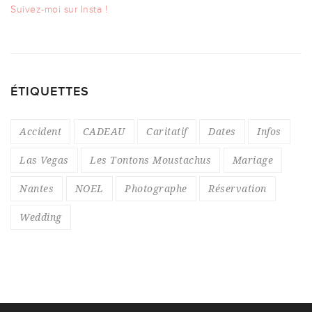
Suivez-moi sur Insta !
ÉTIQUETTES
Accident
CADEAU
Caritatif
Dates
Infos
Las Vegas
Les Tontons Moustachus
Mariage
Nantes
NOEL
Photographe
Réservation
Wedding