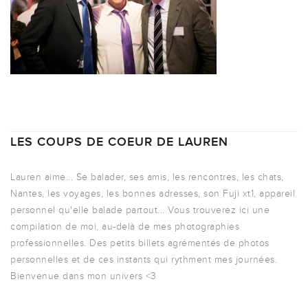
LES COUPS DE COEUR DE LAUREN
Lauren aime... Se balader, ses amis, les rencontres, les chats,
Nantes, les voyages, les bonnes adresses, son Fuji xt1, appareil
personnel qu'elle balade partout... Vous trouverez ici une
compilation de moi, au-delà de mes photographies
professionnelles. Des petits billets agrémentés de photos
personnelles et de ces instants qui rythment mes journées.
Bienvenue dans mon univers <3