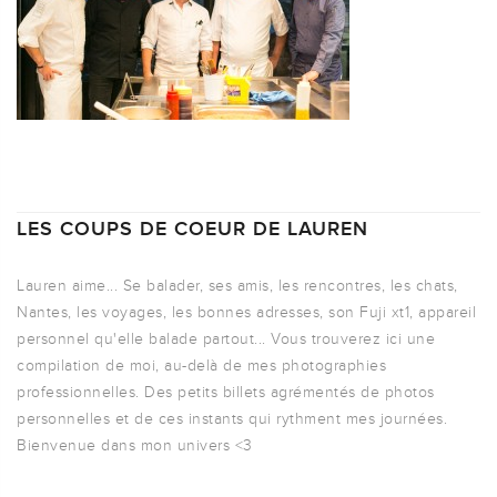
LES COUPS DE COEUR DE LAUREN
Lauren aime... Se balader, ses amis, les rencontres, les chats,
Nantes, les voyages, les bonnes adresses, son Fuji xt1, appareil
personnel qu'elle balade partout... Vous trouverez ici une
compilation de moi, au-delà de mes photographies
professionnelles. Des petits billets agrémentés de photos
personnelles et de ces instants qui rythment mes journées.
Bienvenue dans mon univers <3