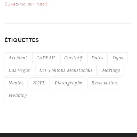
Suivez-moi sur Insta !
ÉTIQUETTES
Accident
CADEAU
Caritatif
Dates
Infos
Las Vegas
Les Tontons Moustachus
Mariage
Nantes
NOEL
Photographe
Réservation
Wedding