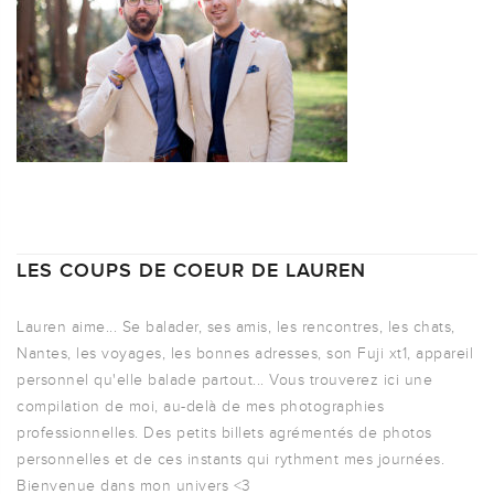
LES COUPS DE COEUR DE LAUREN
Lauren aime... Se balader, ses amis, les rencontres, les chats,
Nantes, les voyages, les bonnes adresses, son Fuji xt1, appareil
personnel qu'elle balade partout... Vous trouverez ici une
compilation de moi, au-delà de mes photographies
professionnelles. Des petits billets agrémentés de photos
personnelles et de ces instants qui rythment mes journées.
Bienvenue dans mon univers <3