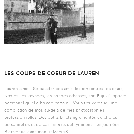
LES COUPS DE COEUR DE LAUREN
Lauren aime... Se balader, ses amis, les rencontres, les chats,
Nantes, les voyages, les bonnes adresses, son Fuji xt1, appareil
personnel qu'elle balade partout... Vous trouverez ici une
compilation de moi, au-delà de mes photographies
professionnelles. Des petits billets agrémentés de photos
personnelles et de ces instants qui rythment mes journées.
Bienvenue dans mon univers <3