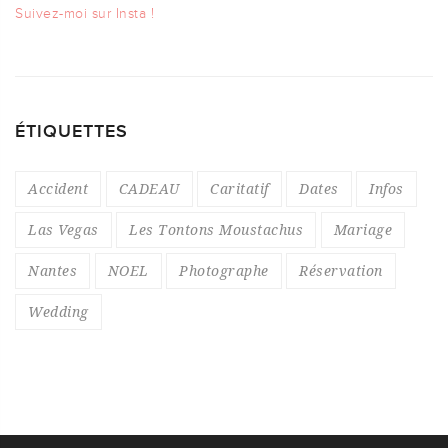
Suivez-moi sur Insta !
ÉTIQUETTES
Accident
CADEAU
Caritatif
Dates
Infos
Las Vegas
Les Tontons Moustachus
Mariage
Nantes
NOEL
Photographe
Réservation
Wedding