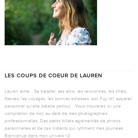
LES COUPS DE COEUR DE LAUREN
Lauren aime... Se balader, ses amis, les rencontres, les chats,
Nantes, les voyages, les bonnes adresses, son Fuji xt1, appareil
personnel qu'elle balade partout... Vous trouverez ici une
compilation de moi, au-delà de mes photographies
professionnelles. Des petits billets agrémentés de photos
personnelles et de ces instants qui rythment mes journées.
Bienvenue dans mon univers <3