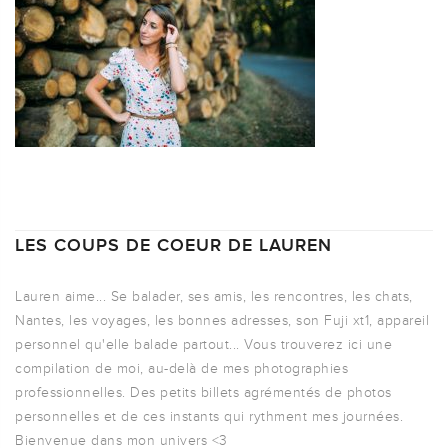
LES COUPS DE COEUR DE LAUREN
Lauren aime... Se balader, ses amis, les rencontres, les chats,
Nantes, les voyages, les bonnes adresses, son Fuji xt1, appareil
personnel qu'elle balade partout... Vous trouverez ici une
compilation de moi, au-delà de mes photographies
professionnelles. Des petits billets agrémentés de photos
personnelles et de ces instants qui rythment mes journées.
Bienvenue dans mon univers <3