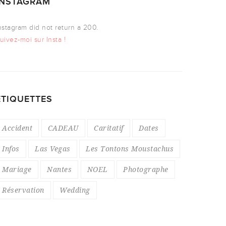
INSTAGRAM
nstagram did not return a 200.
uivez-moi sur Insta !
ÉTIQUETTES
Accident
CADEAU
Caritatif
Dates
Infos
Las Vegas
Les Tontons Moustachus
Mariage
Nantes
NOEL
Photographe
Réservation
Wedding