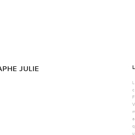
PHE JULIE
L
c
F
V
m
a
q
u