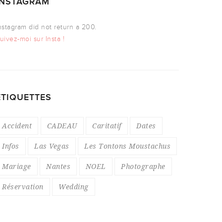
INSTAGRAM
nstagram did not return a 200.
uivez-moi sur Insta !
ÉTIQUETTES
Accident
CADEAU
Caritatif
Dates
Infos
Las Vegas
Les Tontons Moustachus
Mariage
Nantes
NOEL
Photographe
Réservation
Wedding