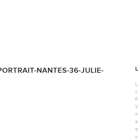
PORTRAIT-NANTES-36-JULIE-
L
c
F
V
m
a
q
u