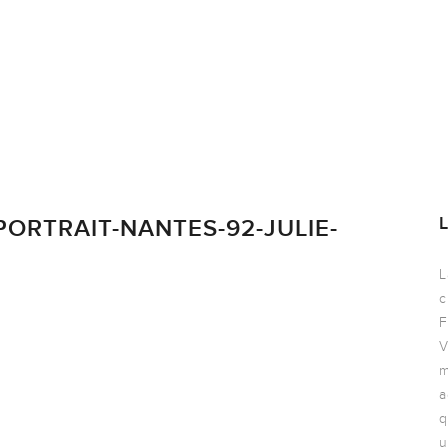
PORTRAIT-NANTES-92-JULIE-
L
c
F
V
m
a
q
u