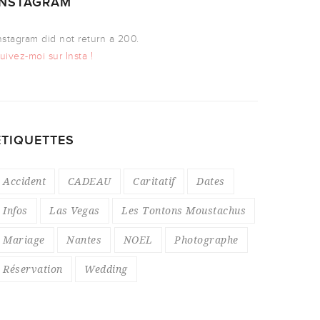
INSTAGRAM
nstagram did not return a 200.
uivez-moi sur Insta !
ÉTIQUETTES
Accident
CADEAU
Caritatif
Dates
Infos
Las Vegas
Les Tontons Moustachus
Mariage
Nantes
NOEL
Photographe
Réservation
Wedding