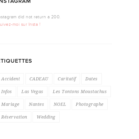
INSTAGRAM
nstagram did not return a 200.
uivez-moi sur Insta !
ÉTIQUETTES
Accident
CADEAU
Caritatif
Dates
Infos
Las Vegas
Les Tontons Moustachus
Mariage
Nantes
NOEL
Photographe
Réservation
Wedding