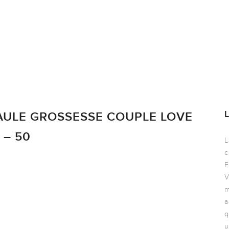
AULE GROSSESSE COUPLE LOVE
 – 50
L
c
F
V
m
a
q
u