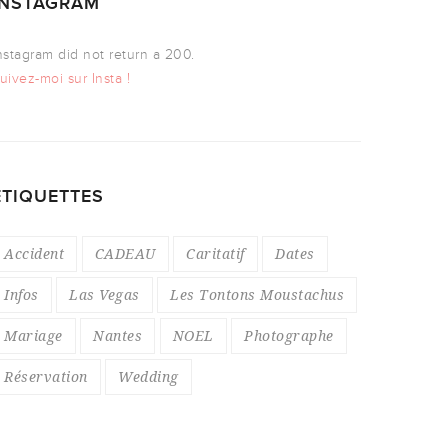
INSTAGRAM
nstagram did not return a 200.
uivez-moi sur Insta !
ÉTIQUETTES
Accident
CADEAU
Caritatif
Dates
Infos
Las Vegas
Les Tontons Moustachus
Mariage
Nantes
NOEL
Photographe
Réservation
Wedding