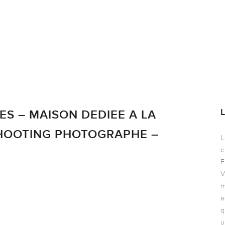
ES – MAISON DEDIEE A LA
SHOOTING PHOTOGRAPHE –
L
c
F
V
m
a
q
u