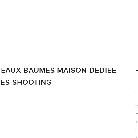
EAUX BAUMES MAISON-DEDIEE-
TES-SHOOTING
L
c
F
V
m
a
q
u