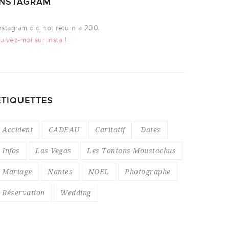
INSTAGRAM
nstagram did not return a 200.
uivez-moi sur Insta !
ÉTIQUETTES
Accident
CADEAU
Caritatif
Dates
Infos
Las Vegas
Les Tontons Moustachus
Mariage
Nantes
NOEL
Photographe
Réservation
Wedding