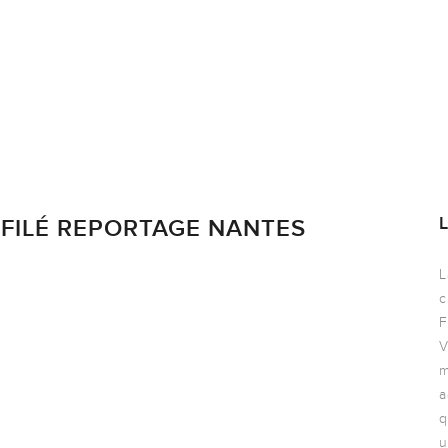
ÉFILÉ REPORTAGE NANTES
L
c
F
V
m
a
q
u