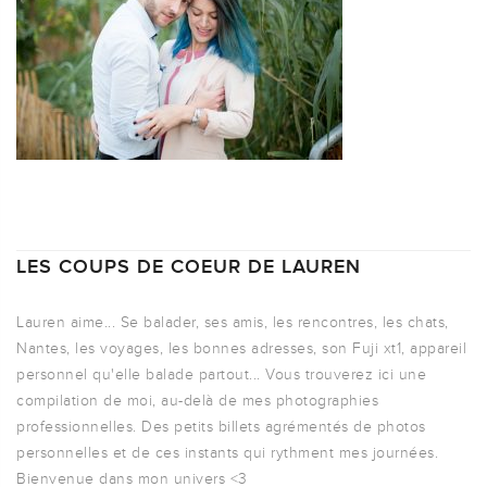
LES COUPS DE COEUR DE LAUREN
Lauren aime... Se balader, ses amis, les rencontres, les chats,
Nantes, les voyages, les bonnes adresses, son Fuji xt1, appareil
personnel qu'elle balade partout... Vous trouverez ici une
compilation de moi, au-delà de mes photographies
professionnelles. Des petits billets agrémentés de photos
personnelles et de ces instants qui rythment mes journées.
Bienvenue dans mon univers <3