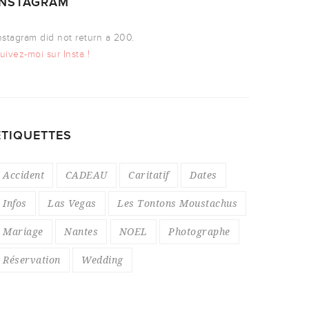
INSTAGRAM
nstagram did not return a 200.
uivez-moi sur Insta !
ÉTIQUETTES
Accident
CADEAU
Caritatif
Dates
Infos
Las Vegas
Les Tontons Moustachus
Mariage
Nantes
NOEL
Photographe
Réservation
Wedding