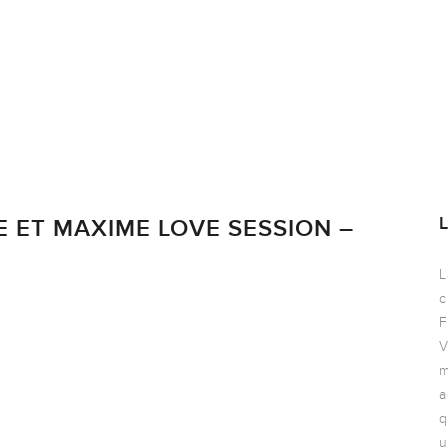
E ET MAXIME LOVE SESSION –
L
c
F
V
m
a
q
u