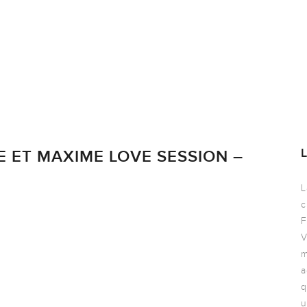
E ET MAXIME LOVE SESSION –
L
c
F
V
m
a
q
u