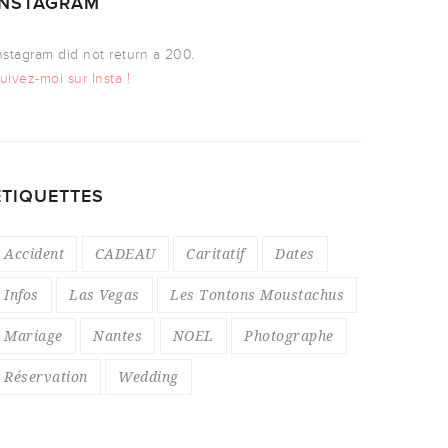
INSTAGRAM
nstagram did not return a 200.
uivez-moi sur Insta !
ÉTIQUETTES
Accident
CADEAU
Caritatif
Dates
Infos
Las Vegas
Les Tontons Moustachus
Mariage
Nantes
NOEL
Photographe
Réservation
Wedding