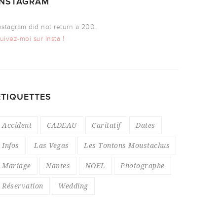
INSTAGRAM
nstagram did not return a 200.
uivez-moi sur Insta !
ÉTIQUETTES
Accident
CADEAU
Caritatif
Dates
Infos
Las Vegas
Les Tontons Moustachus
Mariage
Nantes
NOEL
Photographe
Réservation
Wedding