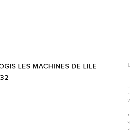
OGIS LES MACHINES DE LILE
132
L
c
F
V
m
a
q
u