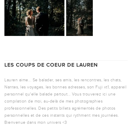
LES COUPS DE COEUR DE LAUREN
Lauren aime... Se balader, ses amis, les rencontres, les chats,
Nantes, les voyages, les bonnes adresses, son Fuji xt1, appareil
personnel qu'elle balade partout... Vous trouverez ici une
compilation de moi, au-delà de mes photographies
professionnelles. Des petits billets agrémentés de photos
personnelles et de ces instants qui rythment mes journées.
Bienvenue dans mon univers <3