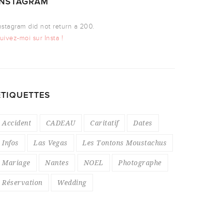
INSTAGRAM
nstagram did not return a 200.
uivez-moi sur Insta !
ÉTIQUETTES
Accident
CADEAU
Caritatif
Dates
Infos
Las Vegas
Les Tontons Moustachus
Mariage
Nantes
NOEL
Photographe
Réservation
Wedding