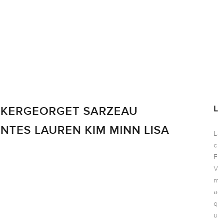
 KERGEORGET SARZEAU
TES LAUREN KIM MINN LISA
L
c
F
V
m
a
q
u