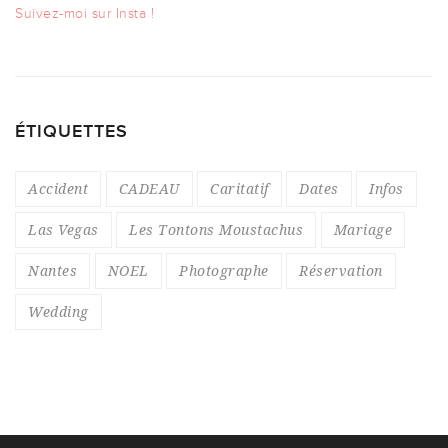
Suivez-moi sur Insta !
ÉTIQUETTES
Accident
CADEAU
Caritatif
Dates
Infos
Las Vegas
Les Tontons Moustachus
Mariage
Nantes
NOEL
Photographe
Réservation
Wedding