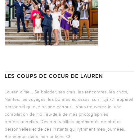
LES COUPS DE COEUR DE LAUREN
Lauren aime... Se balader, ses amis, les rencontres, les chats,
Nantes, les voyages, les bonnes adresses, son Fuji xt1, appareil
personnel qu'elle balade partout... Vous trouverez ici une
compilation de moi, au-delà de mes photographies
professionnelles. Des petits billets agrémentés de photos
personnelles et de ces instants qui rythment mes journées.
Bienvenue dans mon univers <3