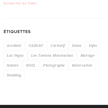
Suivez-moi sur Insta !
ÉTIQUETTES
Accident
CADEAU
Caritatif
Dates
Infos
Las Vegas
Les Tontons Moustachus
Mariage
Nantes
NOEL
Photographe
Réservation
Wedding