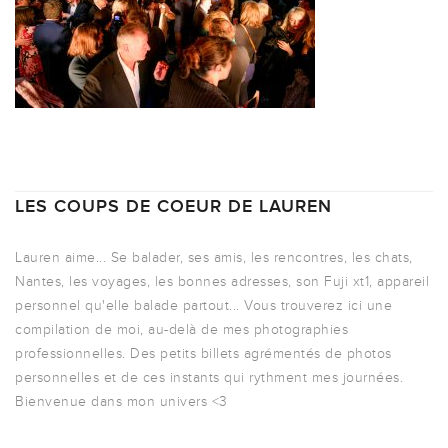
LES COUPS DE COEUR DE LAUREN
Lauren aime... Se balader, ses amis, les rencontres, les chats,
Nantes, les voyages, les bonnes adresses, son Fuji xt1, appareil
personnel qu'elle balade partout... Vous trouverez ici une
compilation de moi, au-delà de mes photographies
professionnelles. Des petits billets agrémentés de photos
personnelles et de ces instants qui rythment mes journées.
Bienvenue dans mon univers <3