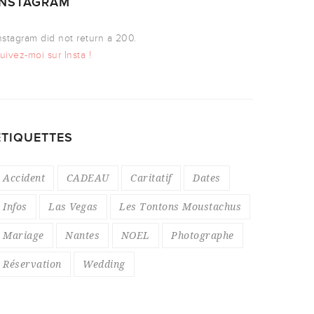
INSTAGRAM
nstagram did not return a 200.
uivez-moi sur Insta !
ÉTIQUETTES
Accident
CADEAU
Caritatif
Dates
Infos
Las Vegas
Les Tontons Moustachus
Mariage
Nantes
NOEL
Photographe
Réservation
Wedding