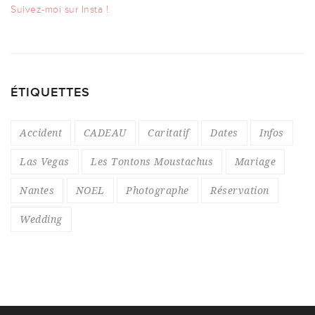
Suivez-moi sur Insta !
ÉTIQUETTES
Accident
CADEAU
Caritatif
Dates
Infos
Las Vegas
Les Tontons Moustachus
Mariage
Nantes
NOEL
Photographe
Réservation
Wedding