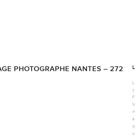
AGE PHOTOGRAPHE NANTES – 272
L
c
F
V
m
a
q
u