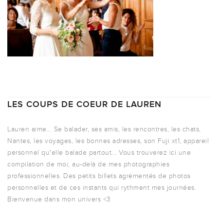
LES COUPS DE COEUR DE LAUREN
Lauren aime... Se balader, ses amis, les rencontres, les chats,
Nantes, les voyages, les bonnes adresses, son Fuji xt1, appareil
personnel qu'elle balade partout... Vous trouverez ici une
compilation de moi, au-delà de mes photographies
professionnelles. Des petits billets agrémentés de photos
personnelles et de ces instants qui rythment mes journées.
Bienvenue dans mon univers <3